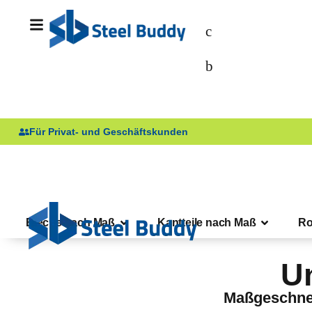
Für Privat- und Geschäftskunden
Bleche nach Maß
Kantteile nach Maß
Ro
Un
Maßgeschnei