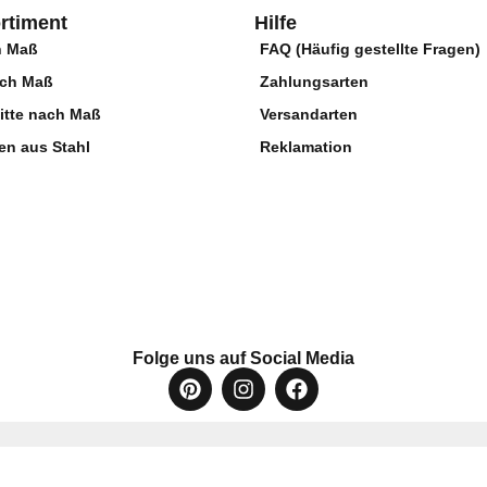
rtiment
Hilfe
h Maß
FAQ (Häufig gestellte Fragen)
ach Maß
Zahlungsarten
itte nach Maß
Versandarten
en aus Stahl
Reklamation
Folge uns auf Social Media
Steelbuddy GmbH
- Wir bringen Blech in Form! © 2026